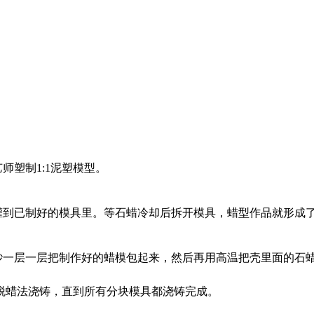
师塑制1:1泥塑模型。
灌到已制好的模具里。等石蜡冷却后拆开模具，蜡型作品就形成
英砂一层一层把制作好的蜡模包起来，然后再用高温把壳里面的石
脱蜡法浇铸，直到所有分块模具都浇铸完成。