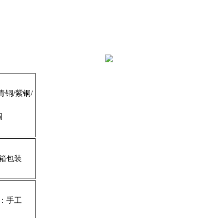
青铜/紫铜/
铜
箱包装
：手工