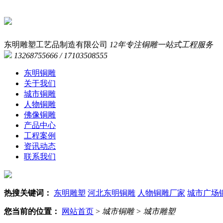
东明雕塑工艺品制造有限公司
12年专注铜雕一站式工程服务
13268755666 / 17103508555
东明铜雕
关于我们
城市铜雕
人物铜雕
佛像铜雕
产品中心
工程案例
资讯动态
联系我们
热搜关键词：
东明雕塑
河北东明铜雕
人物铜雕厂家
城市广场
您当前的位置：
网站首页
>
城市铜雕
>
城市雕塑