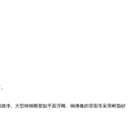
了。
蜡烧净。大型铸铜雕塑如平面浮雕、铜佛像的背面等采用树脂砂