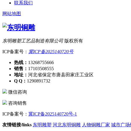
联系我们
网站地图
东明雕塑工艺品制造有限公司
版权所有
ICP备案号：
冀ICP备2025140720号
热线：
13268755666
销售：
17103508555
地址：
河北省保定市唐县田家庄工业区
Q Q：
1290891732
微信咨询
咨询销售
ICP备案号：
冀ICP备2025140720号-1
友情链接/links
东明雕塑
河北东明铜雕
人物铜雕厂家
城市广场