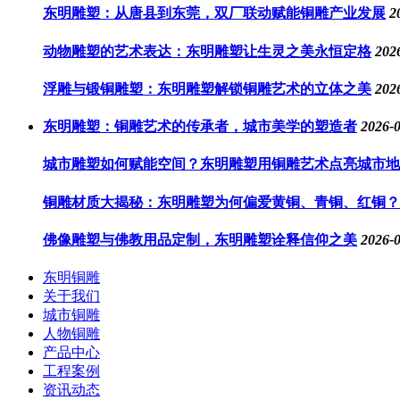
东明雕塑：从唐县到东莞，双厂联动赋能铜雕产业发展
2
动物雕塑的艺术表达：东明雕塑让生灵之美永恒定格
202
浮雕与锻铜雕塑：东明雕塑解锁铜雕艺术的立体之美
202
东明雕塑：铜雕艺术的传承者，城市美学的塑造者
2026-
城市雕塑如何赋能空间？东明雕塑用铜雕艺术点亮城市地
铜雕材质大揭秘：东明雕塑为何偏爱黄铜、青铜、红铜？
佛像雕塑与佛教用品定制，东明雕塑诠释信仰之美
2026-
东明铜雕
关于我们
城市铜雕
人物铜雕
产品中心
工程案例
资讯动态